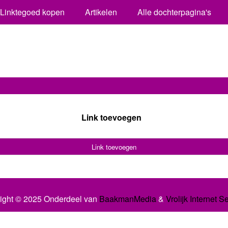
Linktegoed kopen
Artikelen
Alle dochterpagina's
Link toevoegen
Link toevoegen
ight © 2025 Onderdeel van
BaakmanMedia
&
Vrolijk Internet S